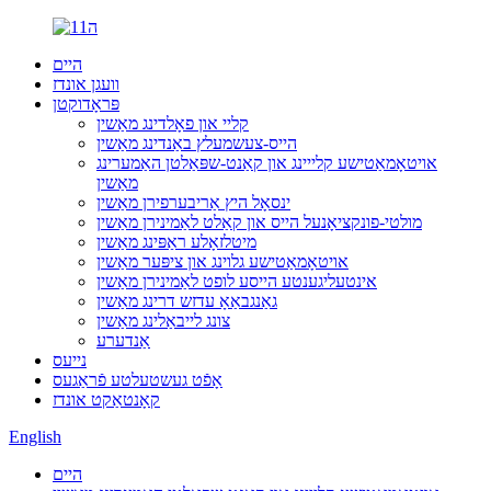
היים
וועגן אונדז
פּראָדוקטן
קליי און פאָלדינג מאַשין
הייס-צעשמעלץ באַנדינג מאַשין
אויטאָמאַטישע קלייינג און קאַנט-שפּאַלטן האַמערינג
מאַשין
ינסאָל היץ אַריבערפירן מאַשין
מולטי-פונקציאָנעל הייס און קאַלט לאַמינירן מאַשין
מיטלזאָלע ראַפּינג מאַשין
אויטאָמאַטישע גלוינג און ציפּער מאַשין
אינטעליגענטע הייסע לופט לאַמינירן מאַשין
גאַנגבאַאָ עדזש דרינג מאַשין
צונג לייבאַלינג מאַשין
אַנדערע
נייעס
אָפֿט געשטעלטע פֿראַגעס
קאָנטאַקט אונדז
English
היים