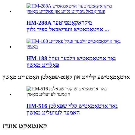
HM-288A מיקראָקאָמפּיוטער
אויטאָמאַטיש וועריאַבאַל ספּיד גלוין ...
HM-188 גאָר אויטאָמאַטיש זילבער זעקל
פאָלדינג מאַשין
אויטאָמאַטישע קלייינג און קאַנט-שפּאַלטן האַמערינג מאַשין
HM-516 גאָר אויטאָמאַטיש קליי שפּאַלטן
האַמער לעוועלינג מאַשין
קאָנטאַקט אונדז