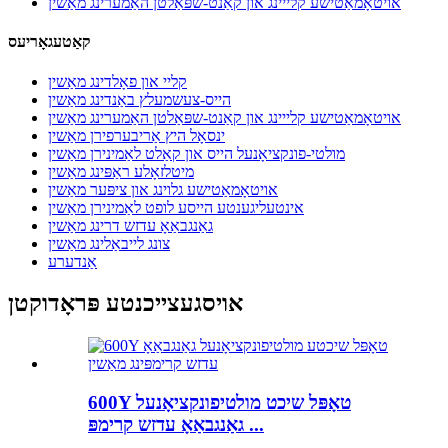
אויטאָמאַטישע קלייינג און קאַנט-שפּאַלטן האַמערינג מאַשין
קאַטעגאָריעס
קליי און פאָלדינג מאַשין
הייס-צעשמעלץ באַנדינג מאַשין
אויטאָמאַטישע קלייינג און קאַנט-שפּאַלטן האַמערינג מאַשין
ינסאָל היץ אַריבערפירן מאַשין
מולטי-פונקציאָנעל הייס און קאַלט לאַמינירן מאַשין
מיטלזאָלע ראַפּינג מאַשין
אויטאָמאַטישע גלוינג און ציפּער מאַשין
אינטעליגענטע הייסע לופט לאַמינירן מאַשין
גאַנגבאַאָ עדזש דרינג מאַשין
צונג לייבאַלינג מאַשין
אַנדערע
אויסגעצייכנטע פּראָדוקטן
600Y טאָפּל שיכט מולטיפונקציאָנעל
גאַנגבאַאָ עדזש קרימפּ ...