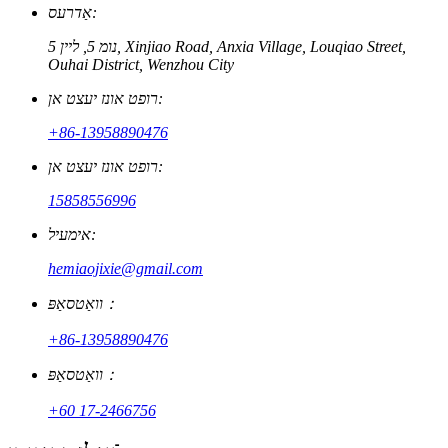
אַדרעס:
נומ 5, ליין 5, Xinjiao Road, Anxia Village, Louqiao Street,
Ouhai District, Wenzhou City
רופט אונז יעצט אן:
+86-13958890476
רופט אונז יעצט אן:
15858556996
אימעיל:
hemiaojixie@gmail.com
וואַטסאַפּ：
+86-13958890476
וואַטסאַפּ：
+60 17-2466756