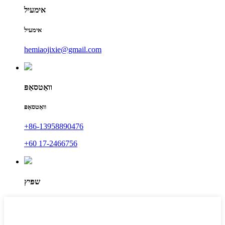
אימעיל
אימעיל
hemiaojixie@gmail.com
וואַטסאַפּ
וואַטסאַפּ
+86-13958890476
+60 17-2466756
שפּיץ