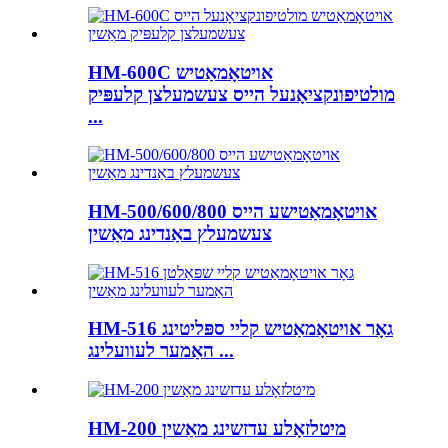
HM-600C אויטאָמאַטיש
מולטיפונקציאָנעל הייס צעשמעלצן קלעפּיק
...
HM-500/600/800 אויטאָמאַטישע הייס
צעשמעלץ באַנדינג מאַשין
HM-516 גאָר אויטאָמאַטיש קליי ספּליטינג
האַמער לעוועלינג ...
HM-200 מיטלזאָלע עדזשינג מאַשין