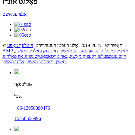
פֿאָלגט אונדז
אָנפֿרעג איצט
-
© קאַפּירייט - 2019-2025: אַלע רעכטן רעזערווירט.
זייטלעך מאַפּע
AMP מאָביל
בייטל גלוינג און פאָלדינג מאַשין
,
נאָוטבוק פאָלדינג מאַשין
,
הייס צעשמעלצן קלעפּיק מאַשין
,
גאָר אויטאָמאַטיש גלוינג און פאָלדינג
,
מאַשין
,
פאָלדינג מאַשין
,
גלוינג מאַשין
טעלעפאָן
טעל.
+86-13958890476
15858556996