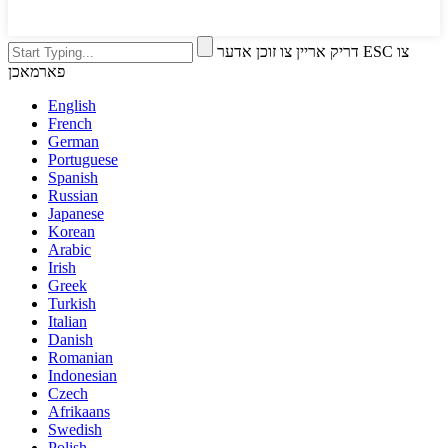
דריק אריין צו זוכן אדער ESC צו
פארמאכן
English
French
German
Portuguese
Spanish
Russian
Japanese
Korean
Arabic
Irish
Greek
Turkish
Italian
Danish
Romanian
Indonesian
Czech
Afrikaans
Swedish
Polish