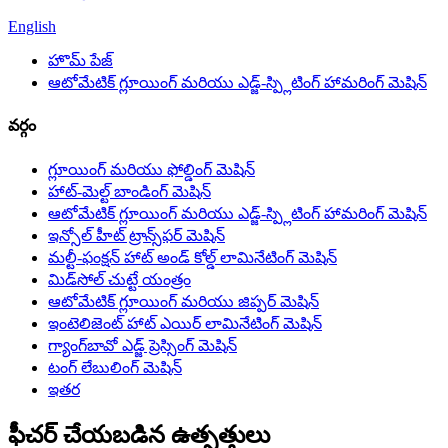
English
హొమ్ పేజ్
ఆటోమేటిక్ గ్లూయింగ్ మరియు ఎడ్జ్-స్ప్లిటింగ్ హామరింగ్ మెషిన్
వర్గం
గ్లూయింగ్ మరియు ఫోల్డింగ్ మెషిన్
హాట్-మెల్ట్ బాండింగ్ మెషిన్
ఆటోమేటిక్ గ్లూయింగ్ మరియు ఎడ్జ్-స్ప్లిటింగ్ హామరింగ్ మెషిన్
ఇన్సోల్ హీట్ ట్రాన్స్‌ఫర్ మెషిన్
మల్టీ-ఫంక్షన్ హాట్ అండ్ కోల్డ్ లామినేటింగ్ మెషిన్
మిడ్‌సోల్ చుట్టే యంత్రం
ఆటోమేటిక్ గ్లూయింగ్ మరియు జిప్పర్ మెషిన్
ఇంటెలిజెంట్ హాట్ ఎయిర్ లామినేటింగ్ మెషిన్
గ్యాంగ్‌బావో ఎడ్జ్ ప్రెస్సింగ్ మెషిన్
టంగ్ లేబులింగ్ మెషిన్
ఇతర
ఫీచర్ చేయబడిన ఉత్పత్తులు