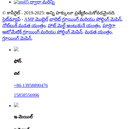
© కాపీరైట్ - 2019-2025: అన్ని హక్కులూ ప్రత్యేకించుకోవడమైనది.
సైట్‌మ్యాప్
-
AMP మొబైల్
వాలెట్ గ్లూయింగ్ మరియు ఫోల్డింగ్ మెషిన్
,
నోట్‌బుక్ మడత యంత్రం
,
హాట్ మెల్ట్ అంటుకునే యంత్రం
,
పూర్తిగా
ఆటోమేటిక్ గ్లూయింగ్ మరియు ఫోల్డింగ్ మెషిన్
,
మడత యంత్రం
,
గ్లూయింగ్ మెషిన్
,
ఫోన్
టెల్
+86-13958890476
15858556996
ఇ-మెయిల్