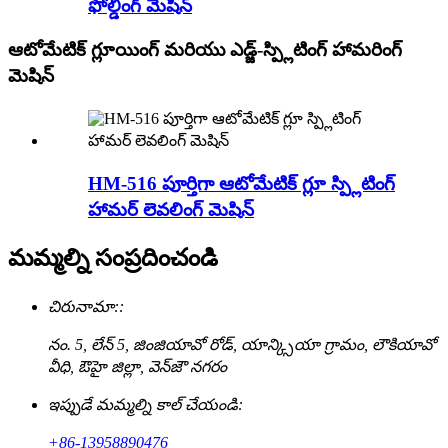
ఫోల్డింగ్ మెషిన్
ఆటోమేటిక్ గ్లూయింగ్ మరియు ఎడ్జ్-స్ప్లిటింగ్ హామరింగ్
మెషిన్
HM-516 పూర్తిగా ఆటోమేటిక్ గ్లూ స్ప్లిటింగ్
హామర్ లెవలింగ్ మెషిన్
మమ్మల్ని సంప్రదించండి
చిరునామా::
నం. 5, లేన్ 5, జింజియావో రోడ్, యాన్క్సియా గ్రామం, లౌకియావో
వీధి, ఔహై జిల్లా, వెన్‌జౌ నగరం
ఇప్పుడే మమ్మల్ని కాల్ చేయండి:
+86-13958890476