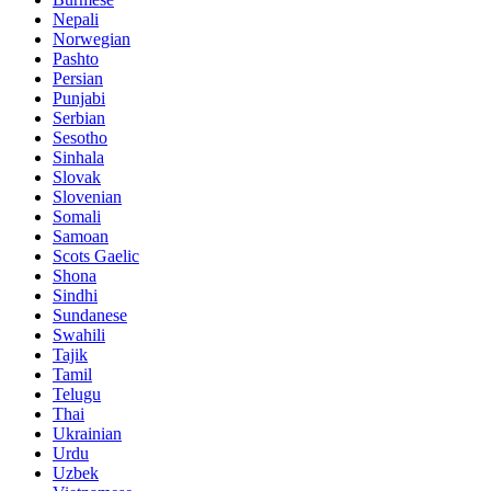
Nepali
Norwegian
Pashto
Persian
Punjabi
Serbian
Sesotho
Sinhala
Slovak
Slovenian
Somali
Samoan
Scots Gaelic
Shona
Sindhi
Sundanese
Swahili
Tajik
Tamil
Telugu
Thai
Ukrainian
Urdu
Uzbek