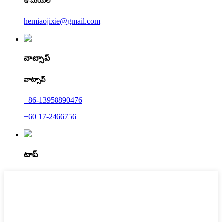
ఇ-మెయిల్
hemiaojixie@gmail.com
వాట్సాప్
వాట్సాప్
+86-13958890476
+60 17-2466756
టాప్