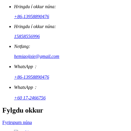
Hringdu í okkur núna:
+86-13958890476
Hringdu í okkur núna:
15858556996
Netfang:
hemiaojixie@gmail.com
WhatsApp：
+86-13958890476
WhatsApp：
+60 17-2466756
Fylgdu okkur
Fyrirspurn núna