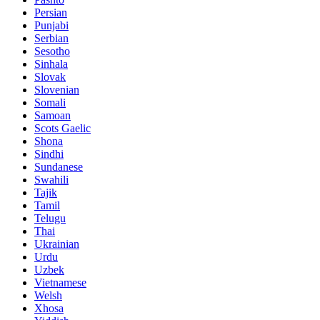
Persian
Punjabi
Serbian
Sesotho
Sinhala
Slovak
Slovenian
Somali
Samoan
Scots Gaelic
Shona
Sindhi
Sundanese
Swahili
Tajik
Tamil
Telugu
Thai
Ukrainian
Urdu
Uzbek
Vietnamese
Welsh
Xhosa