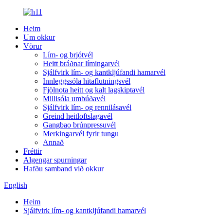
Heim
Um okkur
Vörur
Lím- og brjótvél
Heitt bráðnar límingarvél
Sjálfvirk lím- og kantkljúfandi hamarvél
Innleggssóla hitaflutningsvél
Fjölnota heitt og kalt lagskiptavél
Millisóla umbúðavél
Sjálfvirk lím- og rennilásavél
Greind heitloftslagavél
Gangbao brúnpressuvél
Merkingarvél fyrir tungu
Annað
Fréttir
Algengar spurningar
Hafðu samband við okkur
English
Heim
Sjálfvirk lím- og kantkljúfandi hamarvél