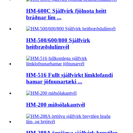
HM-600C Sjálfvirk fjölnota heitt
bráðnar lím ...
HM-500/600/800 Sjálfvirk
heitbræðslulímvél
HM-516 Fullt sjálfvirkt límklofandi
hamar jöfnunartæki ...
HM-200 miðsólakantvél
HM-288A örgjörva sjálfvirk breytileg