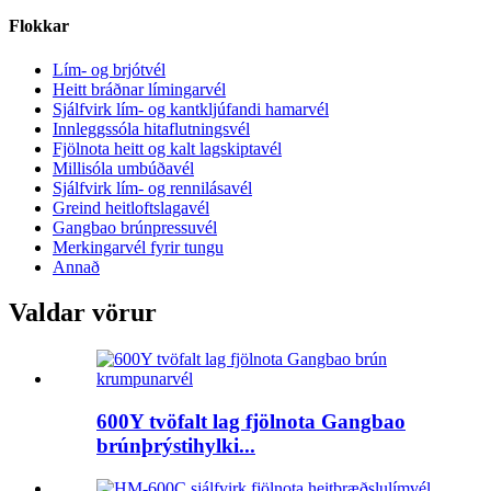
Flokkar
Lím- og brjótvél
Heitt bráðnar límingarvél
Sjálfvirk lím- og kantkljúfandi hamarvél
Innleggssóla hitaflutningsvél
Fjölnota heitt og kalt lagskiptavél
Millisóla umbúðavél
Sjálfvirk lím- og rennilásavél
Greind heitloftslagavél
Gangbao brúnpressuvél
Merkingarvél fyrir tungu
Annað
Valdar vörur
600Y tvöfalt lag fjölnota Gangbao
brúnþrýstihylki...