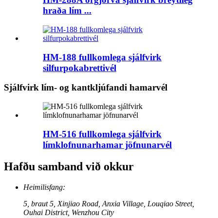
hraða lím ...
HM-188 fullkomlega sjálfvirk
silfurpokabrettivél
Sjálfvirk lím- og kantkljúfandi hamarvél
HM-516 fullkomlega sjálfvirk
límklofnunarhamar jöfnunarvél
Hafðu samband við okkur
Heimilisfang:
5, braut 5, Xinjiao Road, Anxia Village, Louqiao Street,
Ouhai District, Wenzhou City