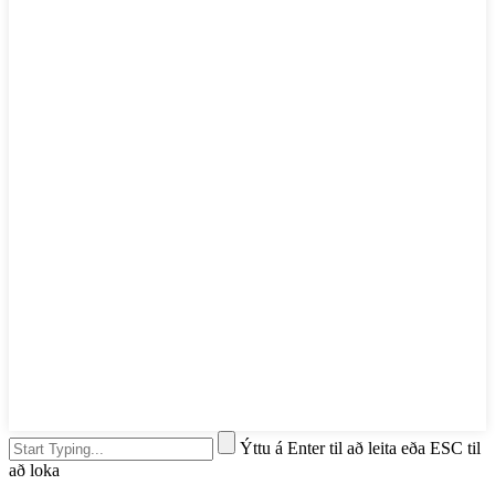
Ýttu á Enter til að leita eða ESC til
að loka