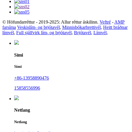
© Höfundarréttur - 2019-2025: Allur réttur áskilinn.
Veftré
-
AMP
farsíma
Veskislím- og brjótavél
,
Minnisbókarbrettivél
,
Heitt bráðnar
límvél
,
Full sjálfvirk lím- og brjótavél
,
Brjótavél
,
Límvél
,
Sími
Sími
+86-13958890476
15858556996
Netfang
Netfang