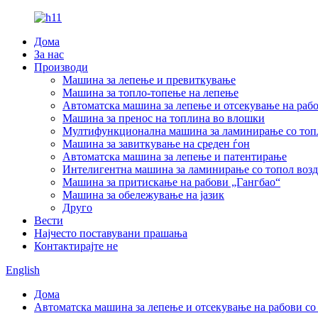
Дома
За нас
Производи
Машина за лепење и превиткување
Машина за топло-топење на лепење
Автоматска машина за лепење и отсекување на рабо
Машина за пренос на топлина во влошки
Мултифункционална машина за ламинирање со топл
Машина за завиткување на среден ѓон
Автоматска машина за лепење и патентирање
Интелигентна машина за ламинирање со топол воз
Машина за притискање на рабови „Гангбао“
Машина за обележување на јазик
Друго
Вести
Најчесто поставувани прашања
Контактирајте не
English
Дома
Автоматска машина за лепење и отсекување на рабови со