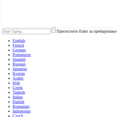
Притиснете Enter за пребарување
English
French
German
Portuguese
Spanish
Russian
Japanese
Korean
Arabic
Irish
Greek
Turkish
Italian
Danish
Romanian
Indonesian
Czech