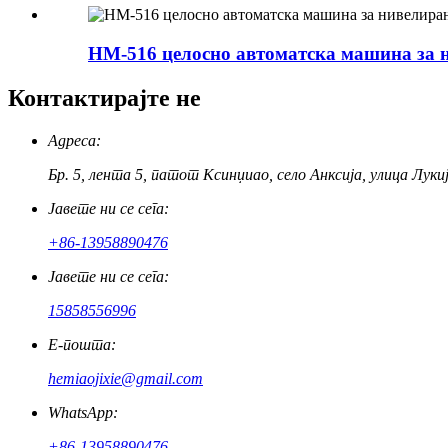
HM-516 целосно автоматска машина за н
Контактирајте не
Адреса:
Бр. 5, лента 5, патот Ксинџиао, село Анксија, улица Лук
Јавете ни се сега:
+86-13958890476
Јавете ни се сега:
15858556996
Е-пошта:
hemiaojixie@gmail.com
WhatsApp:
+86-13958890476