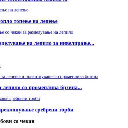
опло топење на лепење
делување на лепило за нивелирање...
0
лепило со променлива брзина...
преклопување сребрени торби
бови со чекан