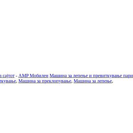
 сајтот
-
AMP Мобилен
Машина за лепење и превиткување пар
иткување
,
Машина за преклопување
,
Машина за лепење
,