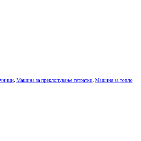
ичници
,
Машина за преклопување тетратки
,
Машина за топло