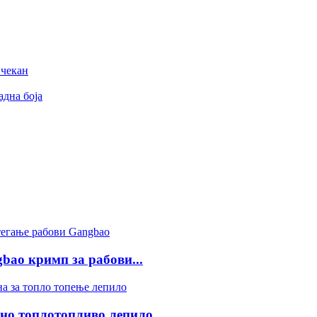
 чекан
дна боја
ao кримп за рабови...
 топлотопливо лепило ...