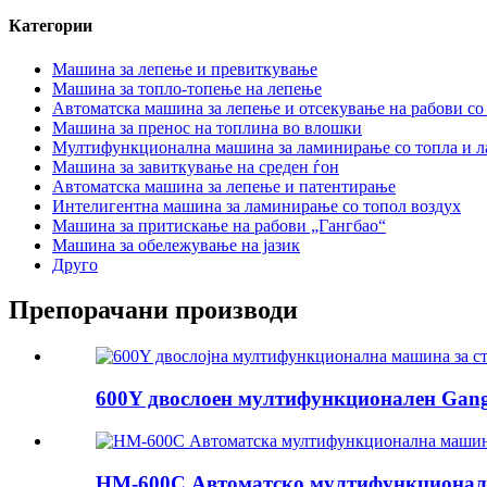
Категории
Машина за лепење и превиткување
Машина за топло-топење на лепење
Автоматска машина за лепење и отсекување на рабови со
Машина за пренос на топлина во влошки
Мултифункционална машина за ламинирање со топла и ла
Машина за завиткување на среден ѓон
Автоматска машина за лепење и патентирање
Интелигентна машина за ламинирање со топол воздух
Машина за притискање на рабови „Гангбао“
Машина за обележување на јазик
Друго
Препорачани производи
600Y двослоен мултифункционален Gangb
HM-600C Автоматско мултифункционално