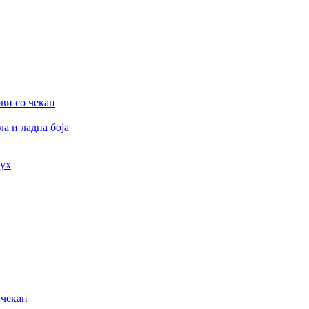
ви со чекан
а и ладна боја
дух
 чекан