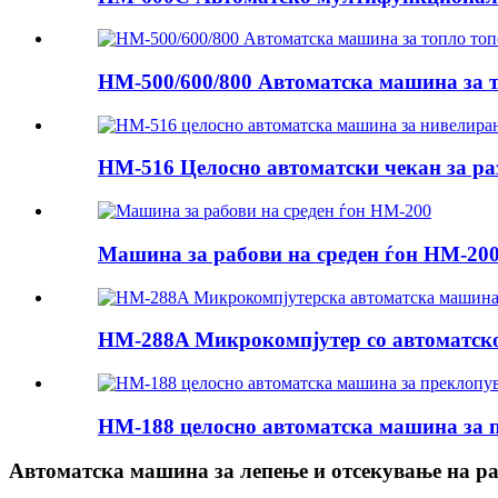
HM-500/600/800 Автоматска машина за т
HM-516 Целосно автоматски чекан за раз
Машина за рабови на среден ѓон HM-20
HM-288A Микрокомпјутер со автоматско 
HM-188 целосно автоматска машина за 
Автоматска машина за лепење и отсекување на ра