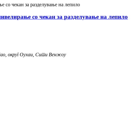
ивелирање со чекан за разделување на лепило
ијао, округ Оухаи, Сити Венжоу