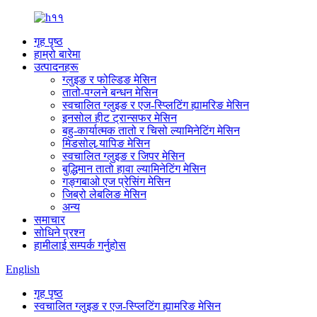
गृह पृष्ठ
हाम्रो बारेमा
उत्पादनहरू
ग्लुइङ र फोल्डिङ मेसिन
तातो-पग्लने बन्धन मेसिन
स्वचालित ग्लुइङ र एज-स्प्लिटिंग ह्यामरिङ मेसिन
इनसोल हीट ट्रान्सफर मेसिन
बहु-कार्यात्मक तातो र चिसो ल्यामिनेटिंग मेसिन
मिडसोल र्‍यापिङ मेसिन
स्वचालित ग्लुइङ र जिपर मेसिन
बुद्धिमान तातो हावा ल्यामिनेटिंग मेसिन
गङ्गबाओ एज प्रेसिंग मेसिन
जिब्रो लेबलिङ मेसिन
अन्य
समाचार
सोधिने प्रश्न
हामीलाई सम्पर्क गर्नुहोस
English
गृह पृष्ठ
स्वचालित ग्लुइङ र एज-स्प्लिटिंग ह्यामरिङ मेसिन