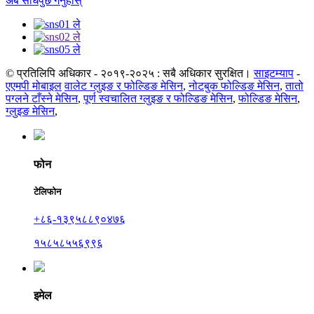
अब सोधपुछ गर्नुहोस्
© प्रतिलिपि अधिकार - २०१९-२०२५ : सबै अधिकार सुरक्षित।
साइटम्याप
-
एएमपी मोबाइल
वालेट ग्लुइङ र फोल्डिङ मेसिन
,
नोटबुक फोल्डिङ मेसिन
,
तातो
पग्लने टाँस्ने मेसिन
,
पूर्ण स्वचालित ग्लुइङ र फोल्डिङ मेसिन
,
फोल्डिङ मेसिन
,
ग्लुइङ मेसिन
,
फोन
टेलिफोन
+८६-१३९५८८९०४७६
१५८५८५५६९९६
इमेल