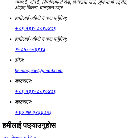
नम्बर 5, लेन 5, सिनजियाओ रोड, एन्क्सिया गाउँ, लुकियाओ स्ट्रीट,
ओहाई जिल्ला, वानझाउ शहर
हामीलाई अहिले नै कल गर्नुहोस्:
+८६-१३९५८८९०४७६
हामीलाई अहिले नै कल गर्नुहोस्:
१५८५८५५६९९६
इमेल:
hemiaojixie@gmail.com
व्हाट्सएप:
+८६-१३९५८८९०४७६
व्हाट्सएप:
+६० १७-२४६६७५६
हमीलाई पछ्याउनुहोस