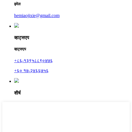
इमेल
hemiaojixie@gmail.com
व्हाट्सएप
व्हाट्सएप
+८६-१३९५८८९०४७६
+६० १७-२४६६७५६
शीर्ष