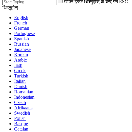
खोज्न इन्टर थिच्नुहोस् वा बन्द गर्न ESC
थिच्नुहोस्।
English
French
German
Portuguese
Spanish
Russian
Japanese
Korean
Arabic
Irish
Greek
Turkish
Italian
Danish
Romanian
Indonesian
Czech
Afrikaans
Swedish
Polish
Basque
Catalan