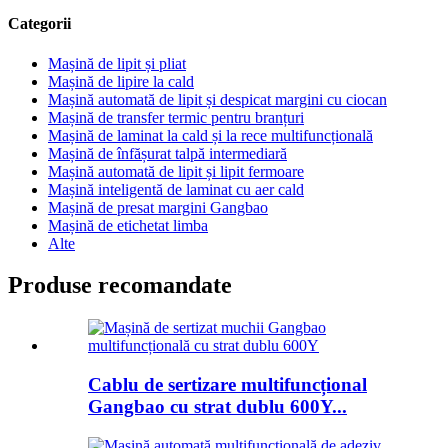
Categorii
Mașină de lipit și pliat
Mașină de lipire la cald
Mașină automată de lipit și despicat margini cu ciocan
Mașină de transfer termic pentru branțuri
Mașină de laminat la cald și la rece multifuncțională
Mașină de înfășurat talpă intermediară
Mașină automată de lipit și lipit fermoare
Mașină inteligentă de laminat cu aer cald
Mașină de presat margini Gangbao
Mașină de etichetat limba
Alte
Produse recomandate
Cablu de sertizare multifuncțional
Gangbao cu strat dublu 600Y...