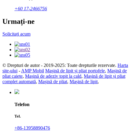
+60 17-2466756
Urmați-ne
Solicitați acum
© Drepturi de autor - 2019-2025: Toate drepturile rezervate.
Harta
site-ului
-
AMP Mobil
Mașină de lipit și pliat portofele
,
Mașină de
pliat caiete
,
Mașină de adeziv topit la cald
,
Mașină de lipit și pliat
complet automată
,
Mașină de pliat
,
Mașină de lipit
,
Telefon
Tel.
+86-13958890476