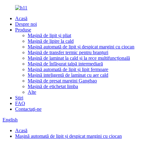
Acasă
Despre noi
Produse
Mașină de lipit și pliat
Mașină de lipire la cald
Mașină automată de lipit și despicat margini cu ciocan
Mașină de transfer termic pentru branțuri
Mașină de laminat la cald și la rece multifuncțională
Mașină de înfășurat talpă intermediară
Mașină automată de lipit și lipit fermoare
Mașină inteligentă de laminat cu aer cald
Mașină de presat margini Gangbao
Mașină de etichetat limba
Alte
Ştiri
FAQ
Contactaţi-ne
English
Acasă
Mașină automată de lipit și despicat margini cu ciocan