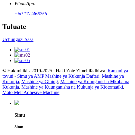
WhatsApp:
+60 17-2466756
Tufuate
Uchunguzi Sasa
© Hakimiliki - 2019-2025 : Haki Zote Zimehifadhiwa.
Ramani ya
tovuti
-
Simu ya AMP
Mashine ya Kukunja Daftari
,
Mashine ya
Kukunja
,
Mashine ya Gluing
,
Mashine ya Kuunganisha Mkoba na
Kukunja
,
Mashine ya Kuunganisha na Kukunja ya Kiotomatiki
,
Moto Melt Adhesive Machine
,
Simu
Simu