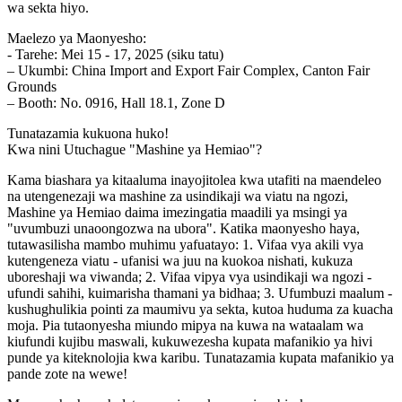
wa sekta hiyo.
Maelezo ya Maonyesho:
- Tarehe: Mei 15 - 17, 2025 (siku tatu)
– Ukumbi: China Import and Export Fair Complex, Canton Fair
Grounds
– Booth: No. 0916, Hall 18.1, Zone D
Tunatazamia kukuona huko!
Kwa nini Utuchague "Mashine ya Hemiao"?
Kama biashara ya kitaaluma inayojitolea kwa utafiti na maendeleo
na utengenezaji wa mashine za usindikaji wa viatu na ngozi,
Mashine ya Hemiao daima imezingatia maadili ya msingi ya
"uvumbuzi unaoongozwa na ubora". Katika maonyesho haya,
tutawasilisha mambo muhimu yafuatayo: 1. Vifaa vya akili vya
kutengeneza viatu - ufanisi wa juu na kuokoa nishati, kukuza
uboreshaji wa viwanda; 2. Vifaa vipya vya usindikaji wa ngozi -
ufundi sahihi, kuimarisha thamani ya bidhaa; 3. Ufumbuzi maalum -
kushughulikia pointi za maumivu ya sekta, kutoa huduma za kuacha
moja. Pia tutaonyesha miundo mipya na kuwa na wataalam wa
kiufundi kujibu maswali, kukuwezesha kupata mafanikio ya hivi
punde ya kiteknolojia kwa karibu. Tunatazamia kupata mafanikio ya
pande zote na wewe!