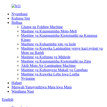
Nyumbani
Kuhusu Sisi
Bidhaa
Gluing na Folding Machine
Mashine ya Kuunganisha Moto-Melt
Mashine ya Kuunganisha Kiotomatiki na Kupasua
Kingo
Mashine ya Kuhamisha joto ya Isole
Mashine ya Kuweka Laminating yenye kazi nyingi ya
Moto na Baridi
Mashine ya Kufunga ya Midsole
Mashine ya Kuunganisha Kiotomatiki na Zipu
Akili Moto Air Laminating Machine
Mashine ya Kubonyeza Makali ya Gangbao
Mashine ya Kuweka Lebo kwa Lugha
Nyingine
Habari
Maswali Yanayoulizwa Mara kwa Mara
Wasiliana Nasi
English