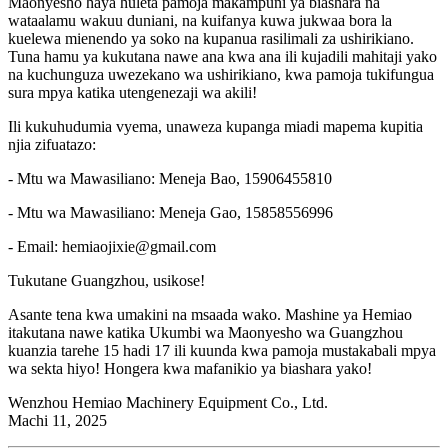
Maonyesho haya huleta pamoja makampuni ya biashara na
wataalamu wakuu duniani, na kuifanya kuwa jukwaa bora la
kuelewa mienendo ya soko na kupanua rasilimali za ushirikiano.
Tuna hamu ya kukutana nawe ana kwa ana ili kujadili mahitaji yako
na kuchunguza uwezekano wa ushirikiano, kwa pamoja tukifungua
sura mpya katika utengenezaji wa akili!
Ili kukuhudumia vyema, unaweza kupanga miadi mapema kupitia
njia zifuatazo:
- Mtu wa Mawasiliano: Meneja Bao, 15906455810
- Mtu wa Mawasiliano: Meneja Gao, 15858556996
- Email: hemiaojixie@gmail.com
Tukutane Guangzhou, usikose!
Asante tena kwa umakini na msaada wako. Mashine ya Hemiao
itakutana nawe katika Ukumbi wa Maonyesho wa Guangzhou
kuanzia tarehe 15 hadi 17 ili kuunda kwa pamoja mustakabali mpya
wa sekta hiyo! Hongera kwa mafanikio ya biashara yako!
Wenzhou Hemiao Machinery Equipment Co., Ltd.
Machi 11, 2025