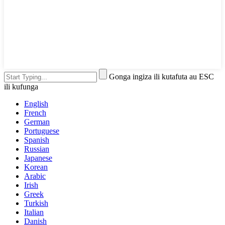
Gonga ingiza ili kutafuta au ESC
ili kufunga
English
French
German
Portuguese
Spanish
Russian
Japanese
Korean
Arabic
Irish
Greek
Turkish
Italian
Danish