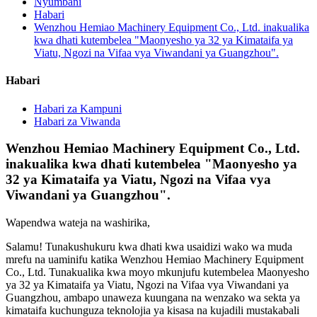
Nyumbani
Habari
Wenzhou Hemiao Machinery Equipment Co., Ltd. inakualika
kwa dhati kutembelea "Maonyesho ya 32 ya Kimataifa ya
Viatu, Ngozi na Vifaa vya Viwandani ya Guangzhou".
Habari
Habari za Kampuni
Habari za Viwanda
Wenzhou Hemiao Machinery Equipment Co., Ltd.
inakualika kwa dhati kutembelea "Maonyesho ya
32 ya Kimataifa ya Viatu, Ngozi na Vifaa vya
Viwandani ya Guangzhou".
Wapendwa wateja na washirika,
Salamu! Tunakushukuru kwa dhati kwa usaidizi wako wa muda
mrefu na uaminifu katika Wenzhou Hemiao Machinery Equipment
Co., Ltd. Tunakualika kwa moyo mkunjufu kutembelea Maonyesho
ya 32 ya Kimataifa ya Viatu, Ngozi na Vifaa vya Viwandani ya
Guangzhou, ambapo unaweza kuungana na wenzako wa sekta ya
kimataifa kuchunguza teknolojia ya kisasa na kujadili mustakabali