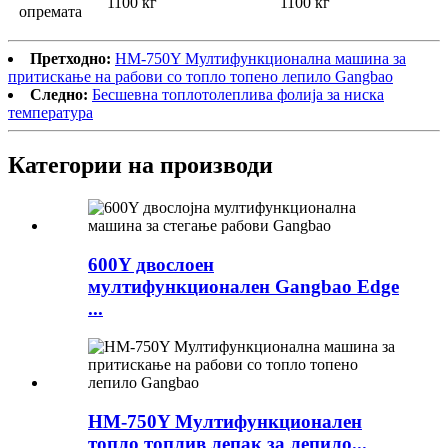
1100 кг
1100 кг
опремата
Претходно:
HM-750Y Мултифункционална машина за
притискање на рабови со топло топено лепило Gangbao
Следно:
Бесшевна топлотолеплива фолија за ниска
температура
Категории на производи
600Y двослоен
мултифункционален Gangbao Edge
...
HM-750Y Мултифункционален
топло топлив лепак за лепило...