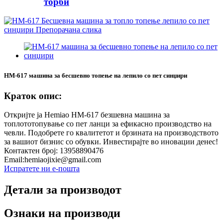
торби
HM-617 машина за бесшевно топење на лепило со пет синџири
Краток опис:
Откријте ја Hemiao HM-617 безшевна машина за
топлототопување со пет ланци за ефикасно производство на
чевли. Подобрете го квалитетот и брзината на производството
за вашиот бизнис со обувки. Инвестирајте во иновации денес!
Контактен број: 13958890476
Email:hemiaojixie@gmail.com
Испратете ни е-пошта
Детали за производот
Ознаки на производи