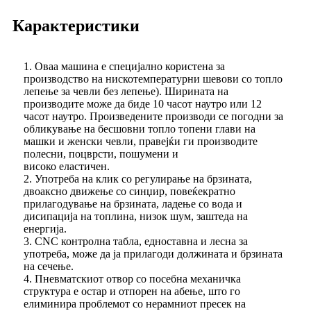
Карактеристики
1. Оваа машина е специјално користена за
производство на нискотемпературни шевови со топло
лепење за чевли без лепење). Ширината на
производите може да биде 10 часот наутро или 12
часот наутро. Произведените производи се погодни за
обликување на бесшовни топло топени глави на
машки и женски чевли, правејќи ги производите
полесни, поцврсти, пошумени и
високо еластичен.
2. Употреба на клик со регулирање на брзината,
двоаксно движење со синџир, повеќекратно
прилагодување на брзината, ладење со вода и
дисипација на топлина, низок шум, заштеда на
енергија.
3. CNC контролна табла, едноставна и лесна за
употреба, може да ја прилагоди должината и брзината
на сечење.
4. Пневматскиот отвор со посебна механичка
структура е остар и отпорен на абење, што го
елиминира проблемот со нерамниот пресек на