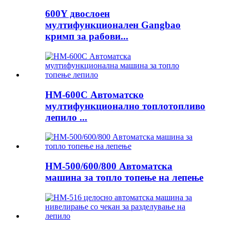
600Y двослоен
мултифункционален Gangbao
кримп за рабови...
HM-600C Автоматско
мултифункционално топлотопливо
лепило ...
HM-500/600/800 Автоматска
машина за топло топење на лепење