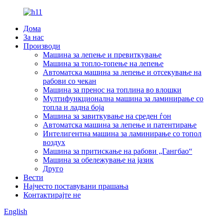
Дома
За нас
Производи
Машина за лепење и превиткување
Машина за топло-топење на лепење
Автоматска машина за лепење и отсекување на
рабови со чекан
Машина за пренос на топлина во влошки
Мултифункционална машина за ламинирање со
топла и ладна боја
Машина за завиткување на среден ѓон
Автоматска машина за лепење и патентирање
Интелигентна машина за ламинирање со топол
воздух
Машина за притискање на рабови „Гангбао“
Машина за обележување на јазик
Друго
Вести
Најчесто поставувани прашања
Контактирајте не
English