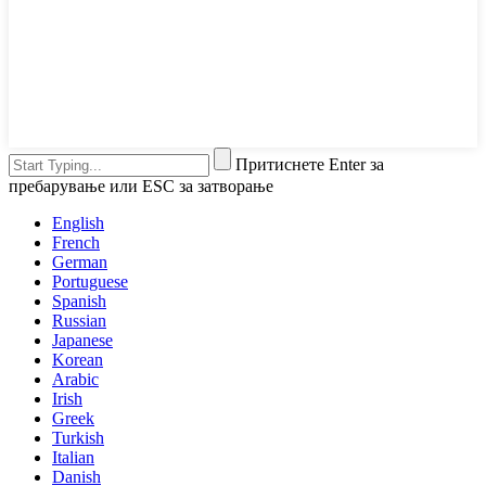
Притиснете Enter за
пребарување или ESC за затворање
English
French
German
Portuguese
Spanish
Russian
Japanese
Korean
Arabic
Irish
Greek
Turkish
Italian
Danish