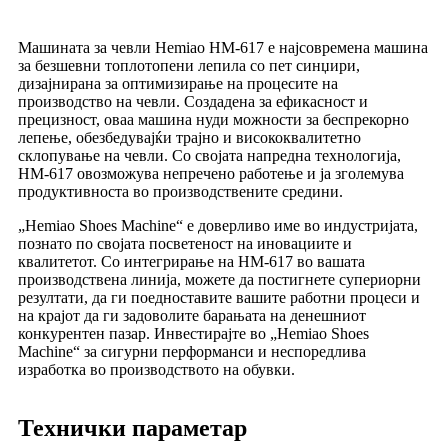
Машината за чевли Hemiao HM-617 е најсовремена машина
за безшевни топлотопени лепила со пет синџири,
дизајнирана за оптимизирање на процесите на
производство на чевли. Создадена за ефикасност и
прецизност, оваа машина нуди можности за беспрекорно
лепење, обезбедувајќи трајно и висококвалитетно
склопување на чевли. Со својата напредна технологија,
HM-617 овозможува непречено работење и ја зголемува
продуктивноста во производствените средини.
„Hemiao Shoes Machine“ е доверливо име во индустријата,
познато по својата посветеност на иновациите и
квалитетот. Со интегрирање на HM-617 во вашата
производствена линија, можете да постигнете супериорни
резултати, да ги поедноставите вашите работни процеси и
на крајот да ги задоволите барањата на денешниот
конкурентен пазар. Инвестирајте во „Hemiao Shoes
Machine“ за сигурни перформанси и неспоредлива
изработка во производството на обувки.
Технички параметар