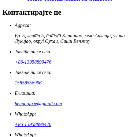
Контактирајте не
Адреса:
Бр. 5, лента 5, патот Ксинџиао, село Анксија, улица
Лукијао, округ Оухаи, Сити Венжоу
Јавете ни се сега:
+86-13958890476
Јавете ни се сега:
15858556996
Е-пошта:
hemiaojixie@gmail.com
WhatsApp:
+86-13958890476
WhatsApp: