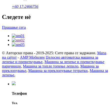
+60 17-2466756
Следете нè
Прашање сега
© Авторски права - 2019-2025: Сите права се задржани.
Мапа
на сајтот
-
AMP Мобилен
Целосно автоматска машина за
лепење и превиткување
,
Машина за лепење и превиткување
паричници
,
Машина за топло топење лепило
,
Машина за
преклопување
,
Машина за преклопување тетратки
,
Машина за
лепење
,
Телефон
Тел.