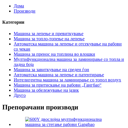
Дома
Производи
Категории
Машина за лепење и превиткување
Машина за топло-топење на лепење
Автоматска машина за лепење и отсекување на рабови
со чекан
Машина за пренос на топлина во влошки
Мултифункционална машина за ламинирање со топла и
ладна боја
Машина за завиткување на среден ѓон
Автоматска машина за лепење и патентирање
Интелигентна машина за ламинирање со топол воздух
Машина за притискање на рабови „Гангбао“
Машина за обележување на јазик
Друго
Препорачани производи