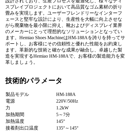
設計されており、生産プロセスを最適化し、様々なディ
スプレイプロジェクトにおいて高品質なゴム素材の折り
畳みを実現します。ユーザーフレンドリーなインターフ
ェースと堅牢な設計により、生産性を大幅に向上させな
がら廃棄物を最小限に抑え、靴およびディスプレイ業界
のメーカーにとって理想的なソリューションとなってい
ます。Hemiao Shoes MachineはHM-188Aを誇りを持ってサ
ポートし、お客様にその信頼性と優れた性能をお約束し
ます。革新的な技術と確かな成果が融合し、卓越した製
造を実現するHemiao HM-188Aで、お客様の製造能力を変
革しましょう。
技術的パラメータ
製品モデル
HM-188A
電源
220V/50Hz
力
1.2kW
加熱期間
5～7分
加熱温度
145°
接着剤出口温度
135°～145°