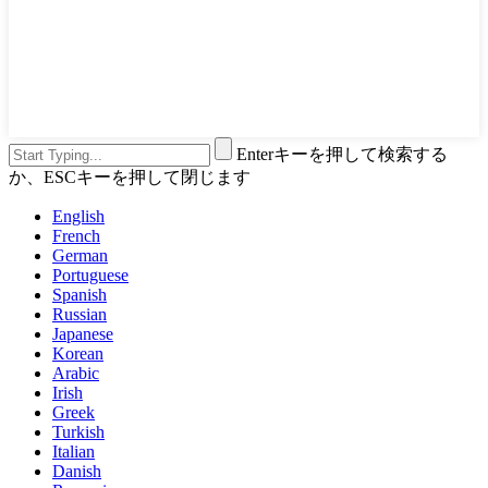
Enterキーを押して検索する
か、ESCキーを押して閉じます
English
French
German
Portuguese
Spanish
Russian
Japanese
Korean
Arabic
Irish
Greek
Turkish
Italian
Danish