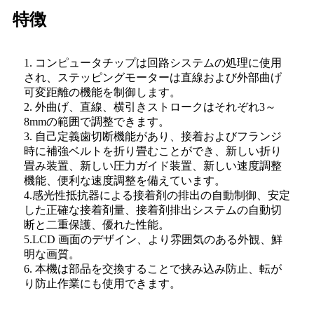
特徴
1. コンピュータチップは回路システムの処理に使用
され、ステッピングモーターは直線および外部曲げ
可変距離の機能を制御します。
2. 外曲げ、直線、横引きストロークはそれぞれ3～
8mmの範囲で調整できます。
3. 自己定義歯切断機能があり、接着およびフランジ
時に補強ベルトを折り畳むことができ、新しい折り
畳み装置、新しい圧力ガイド装置、新しい速度調整
機能、便利な速度調整を備えています。
4.感光性抵抗器による接着剤の排出の自動制御、安定
した正確な接着剤量、接着剤排出システムの自動切
断と二重保護、優れた性能。
5.LCD 画面のデザイン、より雰囲気のある外観、鮮
明な画質。
6. 本機は部品を交換することで挟み込み防止、転が
り防止作業にも使用できます。